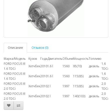
Описание
Отзывов (0)
Марка/Модель
Кузов
Года
Двигатель
Объем
Мощность
Топливо
FORD FOCUS III
1.6
Хетчбек
2010
1.6 l
1560
95(70)
дизель
1.6 TDCi
TDCi
FORD FOCUS III
1.6
Хетчбек
2010
1.6 l
1560
115(85)
дизель
1.6 TDCi
TDCi
FORD FOCUS III
2.0
Хетчбек
2010
2 l
1997
115(85)
дизель
2.0 TDCi
TDCi
FORD FOCUS III
2.0
Хетчбек
2010
2 l
1997
140(103)
дизель
2.0 TDCi
TDCi