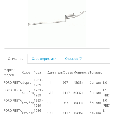
Описание
Характеристики
Отзывов (0)
Марка/
Кузов
Года
Двигатель
Объем
Мощность
Топливо
Модель
1983 -
FORD FIESTA
Фургон
1 l
957
45(33)
бензин
1.0
1989
FORD FIESTA
1983 -
1.1
Хетчбек
1.1 l
1117
50(37)
бензин
II
1989
(FBD)
FORD FIESTA
1983 -
1.0
Хетчбек
1 l
957
45(33)
бензин
II
1989
(FBD)
FORD FIESTA
1986 -
1.1
Хетчбек
1.1 l
1117
49(36)
бензин