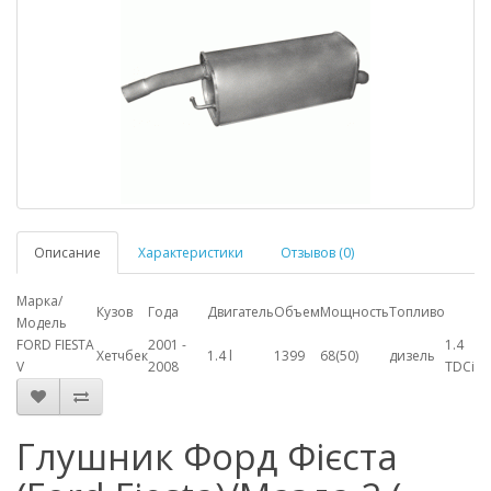
Описание
Характеристики
Отзывов (0)
Марка/
Кузов
Года
Двигатель
Объем
Мощность
Топливо
Модель
FORD FIESTA
2001 -
1.4
Хетчбек
1.4 l
1399
68(50)
дизель
V
2008
TDCi
Глушник Форд Фієста