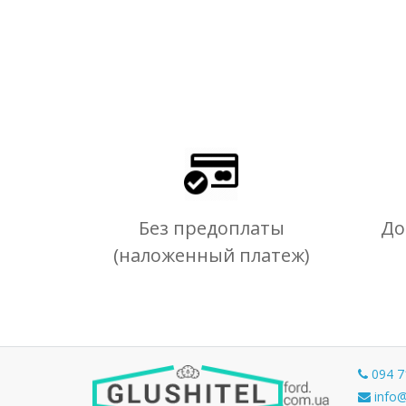
Без предоплаты
До
(наложенный платеж)
094 7
info@