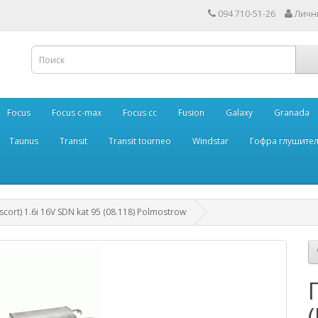
094 710-51-26
Личн
Focus
Focus c-max
Focus cc
Fusion
Galaxy
Granada
Taunus
Transit
Transit tourneo
Windstar
Гофра глушите
ort) 1.6i 16V SDN kat 95 (08.118) Polmostrow