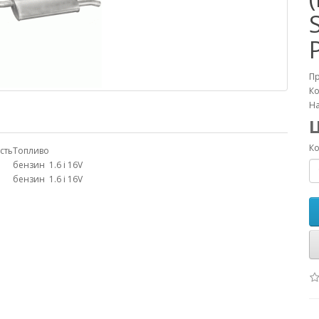
П
Ко
На
Ко
сть
Топливо
бензин
1.6 i 16V
бензин
1.6 i 16V