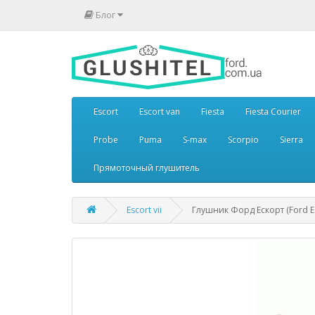
Блог
Escort
Escort van
Fiesta
Fiesta Courier
Probe
Puma
S-max
Scorpio
Sierra
Прямоточный глушитель
Escort vii
Глушник Форд Ескорт (Ford Esc