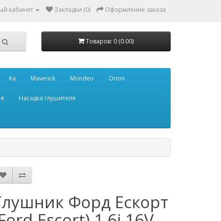
ый кабинет
Закладки (0)
Оформление заказа
Товаров: 0 (0.00)
Ka
Maverick
Mondeo
Orion
ля
Насадка глушителя
Глушник Форд Ескорт
(Ford Escort) 1.6i 16V