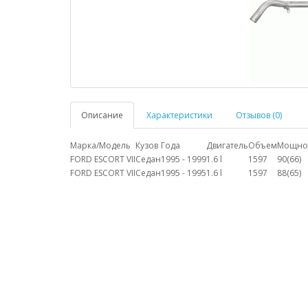
Описание
Характеристики
Отзывов (0)
Марка/Модель
Кузов
Года
Двигатель
Объем
Мощно
FORD ESCORT VII
Седан
1995 - 1999
1.6 l
1597
90(66)
FORD ESCORT VII
Седан
1995 - 1995
1.6 l
1597
88(65)