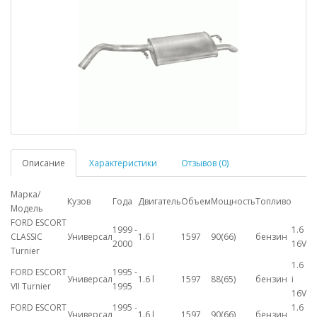
Описание
Характеристики
Отзывов (0)
Марка/
Кузов
Года
Двигатель
Объем
Мощность
Топливо
Модель
FORD ESCORT
1999 -
1.6
CLASSIC
Универсал
1.6 l
1597
90(66)
бензин
2000
16V
Turnier
1.6
FORD ESCORT
1995 -
Универсал
1.6 l
1597
88(65)
бензин
i
VII Turnier
1995
16V
FORD ESCORT
1995 -
1.6
Универсал
1.6 l
1597
90(66)
бензин