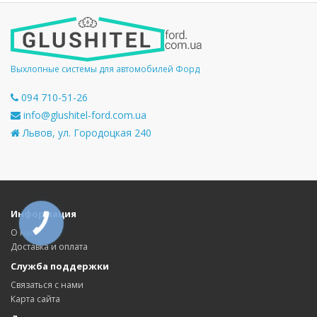
Выхлопные системы для автомобилей Форд
094 710-51-26
info@glushitel-ford.com.ua
Львов, ул. Городоцкая 240
Информация
КНОПКА
СВЯЗИ
О нас
Доставка и оплата
Служба поддержки
Связаться с нами
Карта сайта