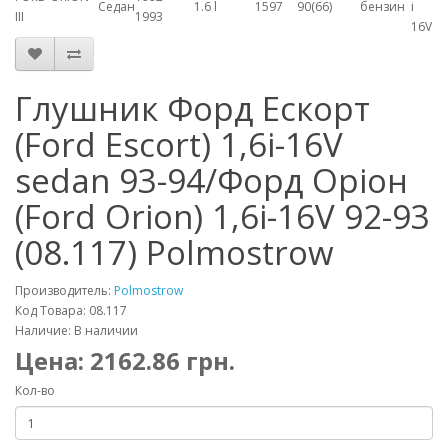
Седан
1.6 l
1597
90(66)
бензин
i
III
1993
16V
Глушник Форд Ескорт
(Ford Escort) 1,6i-16V
sedan 93-94/Форд Оріон
(Ford Orion) 1,6i-16V 92-93
(08.117) Polmostrow
Производитель:
Polmostrow
Код Товара: 08.117
Наличие: В наличии
Цена:
2162.86
грн.
Кол-во