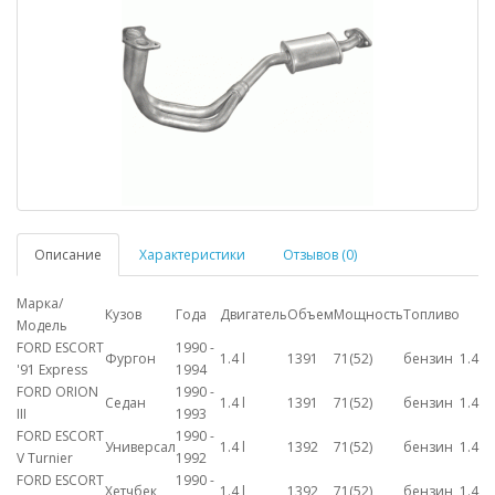
Описание
Характеристики
Отзывов (0)
Марка/
Кузов
Года
Двигатель
Объем
Мощность
Топливо
Модель
FORD ESCORT
1990 -
Фургон
1.4 l
1391
71(52)
бензин
1.4
'91 Express
1994
FORD ORION
1990 -
Седан
1.4 l
1391
71(52)
бензин
1.4
III
1993
FORD ESCORT
1990 -
Универсал
1.4 l
1392
71(52)
бензин
1.4
V Turnier
1992
FORD ESCORT
1990 -
Хетчбек
1.4 l
1392
71(52)
бензин
1.4