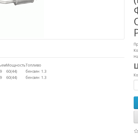
П
Ко
На
ъем
Мощность
Топливо
9
60(44)
бензин
1.3
Ко
9
60(44)
бензин
1.3