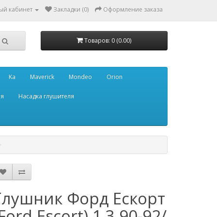
ый кабинет
Закладки (0)
Оформление заказа
Товаров: 0 (0.00)
Ka
Maverick
Mondeo
Orion
ля
Насадка глушителя
Глушник Форд Ескорт
(Ford Escort) 1.3 90-92/