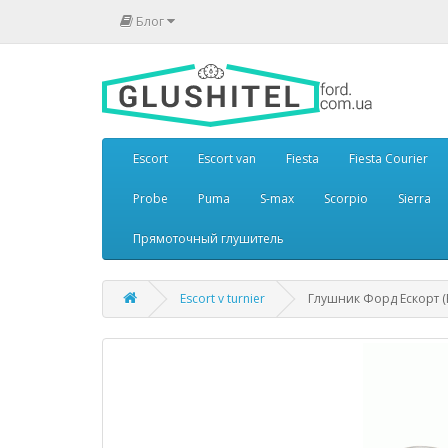
Блог
Escort
Escort van
Fiesta
Fiesta Courier
Probe
Puma
S-max
Scorpio
Sierra
Прямоточный глушитель
Escort v turnier
Глушник Форд Ескорт (Fo