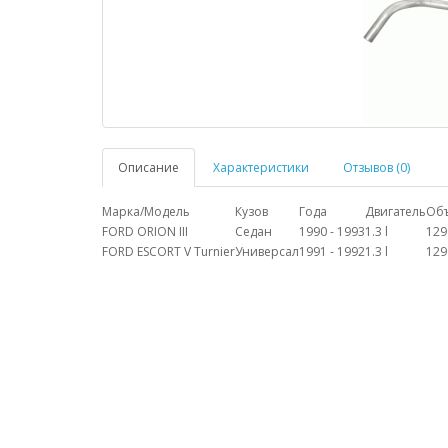
Описание
Характеристики
Отзывов (0)
Марка/Модель
Кузов
Года
Двигатель
Об
FORD ORION III
Седан
1990 - 1993
1.3 l
129
FORD ESCORT V Turnier
Универсал
1991 - 1992
1.3 l
129