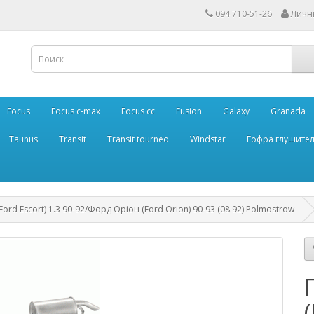
094 710-51-26
Личн
Focus
Focus c-max
Focus cc
Fusion
Galaxy
Granada
Taunus
Transit
Transit tourneo
Windstar
Гофра глушите
rd Escort) 1.3 90-92/Форд Оріон (Ford Orion) 90-93 (08.92) Polmostrow