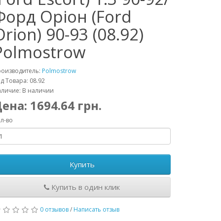
Форд Оріон (Ford
Orion) 90-93 (08.92)
Polmostrow
роизводитель:
Polmostrow
д Товара: 08.92
личие: В наличии
Цена:
1694.64
грн.
л-во
Купить
Купить в один клик
0 отзывов
/
Написать отзыв