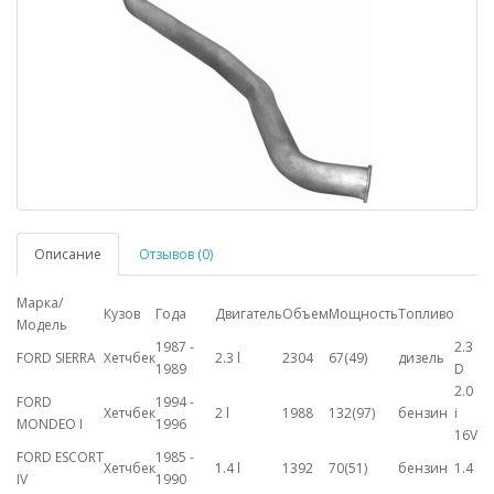
Описание
Отзывов (0)
Марка/
Кузов
Года
Двигатель
Объем
Мощность
Топливо
Модель
1987 -
2.3
FORD SIERRA
Хетчбек
2.3 l
2304
67(49)
дизель
1989
D
2.0
FORD
1994 -
Хетчбек
2 l
1988
132(97)
бензин
i
MONDEO I
1996
16V
FORD ESCORT
1985 -
Хетчбек
1.4 l
1392
70(51)
бензин
1.4
IV
1990