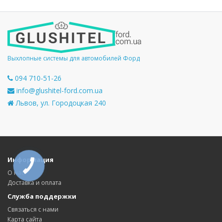
Выхлопные системы для автомобилей Форд
094 710-51-26
info@glushitel-ford.com.ua
Львов, ул. Городоцкая 240
Информация
КНОПКА
СВЯЗИ
О нас
Доставка и оплата
Служба поддержки
Связаться с нами
Карта сайта