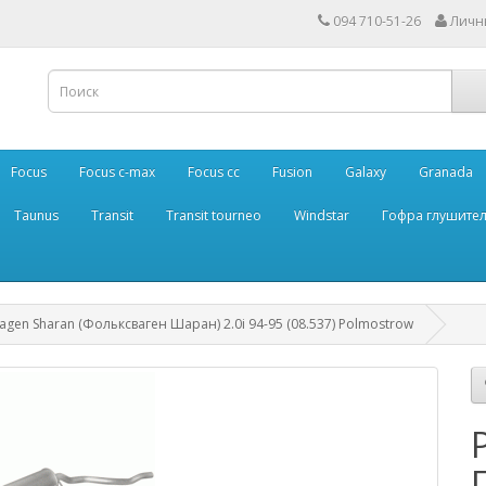
094 710-51-26
Личн
Focus
Focus c-max
Focus cc
Fusion
Galaxy
Granada
Taunus
Transit
Transit tourneo
Windstar
Гофра глушите
agen Sharan (Фольксваген Шаран) 2.0i 94-95 (08.537) Polmostrow