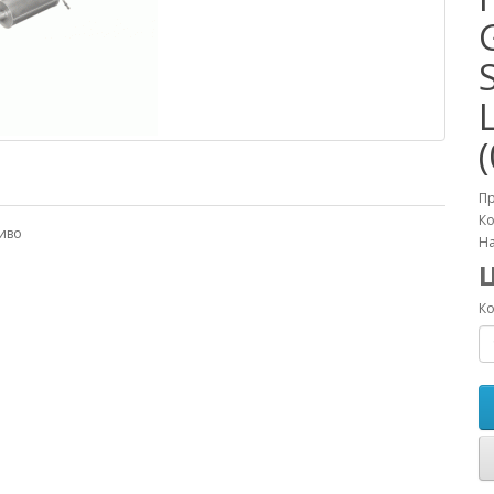
П
Ко
иво
На
Ко