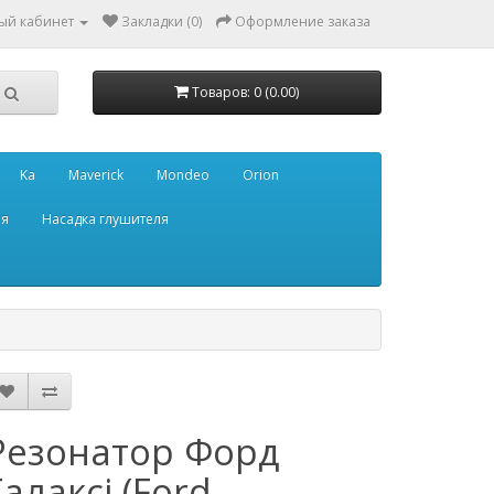
ый кабинет
Закладки (0)
Оформление заказа
Товаров: 0 (0.00)
Ka
Maverick
Mondeo
Orion
ля
Насадка глушителя
Резонатор Форд
Галаксі (Ford