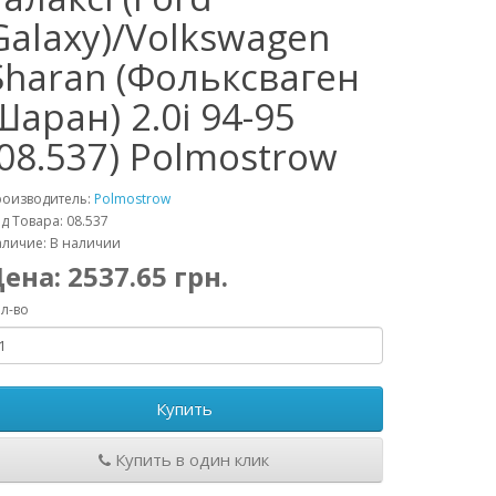
Galaxy)/Volkswagen
Sharan (Фольксваген
Шаран) 2.0i 94-95
(08.537) Polmostrow
роизводитель:
Polmostrow
д Товара: 08.537
личие: В наличии
Цена:
2537.65
грн.
л-во
Купить
Купить в один клик