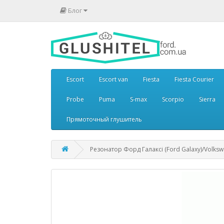
Блог
Escort
Escort van
Fiesta
Fiesta Courier
Probe
Puma
S-max
Scorpio
Sierra
Прямоточный глушитель
Резонатор Форд Галаксі (Ford Galaxy)/Volksw